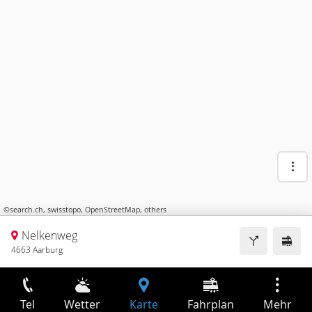
©
search.ch
,
swisstopo
,
OpenStreetMap
,
others
Nelkenweg
4663 Aarburg
Tel
Wetter
Karte
Fahrplan
Mehr