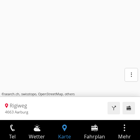
©
search.ch
,
swisstopo
,
OpenStreetMap
,
others
Rigiweg
4663 Aarburg
Tel
Wetter
Karte
Fahrplan
Mehr