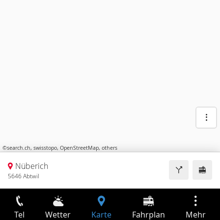
©
search.ch
,
swisstopo
,
OpenStreetMap
,
others
Nüberich
5646 Abtwil
Tel
Wetter
Karte
Fahrplan
Mehr