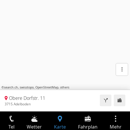
©
search.ch
,
swisstopo
,
OpenStreetMap
,
others
Obere Dorfstr. 11
3715 Adelboden
Tel
Wetter
Karte
Fahrplan
Mehr