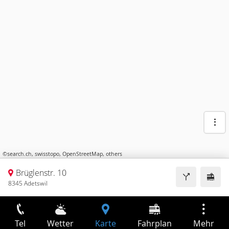
©
search.ch
,
swisstopo
,
OpenStreetMap
,
others
Brüglenstr. 10
8345 Adetswil
Tel
Wetter
Karte
Fahrplan
Mehr