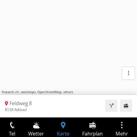
©
search.ch
,
swisstopo
,
OpenStreetMap
,
others
Feldweg 8
8134 Adliswil
Tel
Wetter
Karte
Fahrplan
Mehr