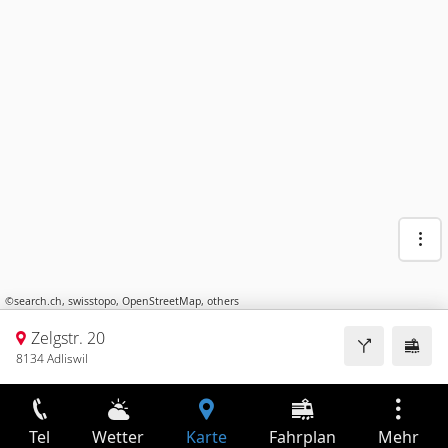
©
search.ch
,
swisstopo
,
OpenStreetMap
,
others
Zelgstr. 20
8134 Adliswil
Tel
Wetter
Karte
Fahrplan
Mehr