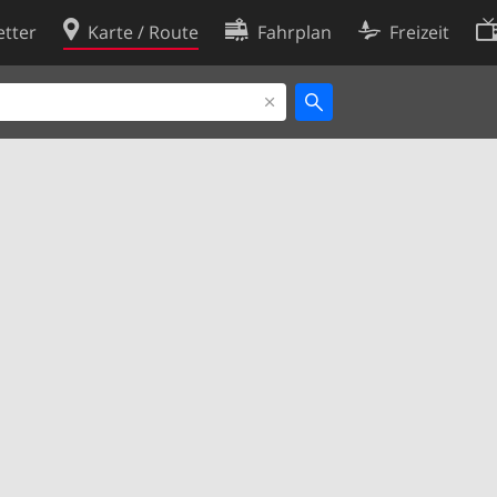
tter
Karte / Route
Fahrplan
Freizeit
Cookie-Richtlinie
ingungen
Cookie-Einstellungen
rklärung
Entwickler