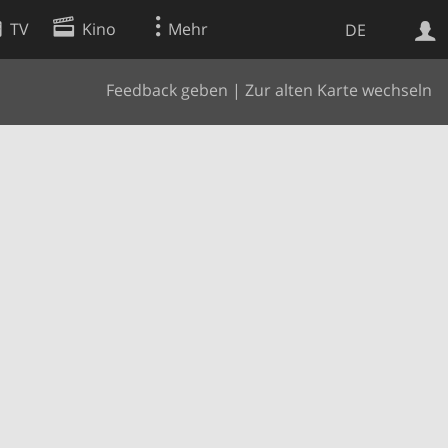
TV
Kino
Mehr
DE
Feedback geben
|
Zur alten Karte wechseln
Websuche
Apps