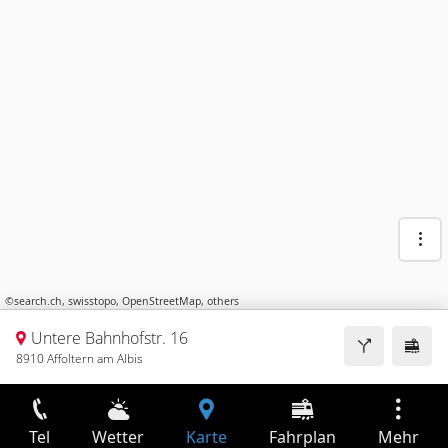
©
search.ch
,
swisstopo
,
OpenStreetMap
,
others
Untere Bahnhofstr. 16
8910 Affoltern am Albis
Tel
Wetter
Karte
Fahrplan
Mehr