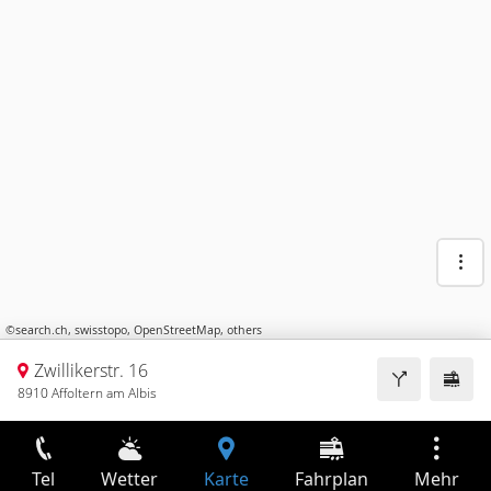
©
search.ch
,
swisstopo
,
OpenStreetMap
,
others
Zwillikerstr. 16
8910 Affoltern am Albis
Tel
Wetter
Karte
Fahrplan
Mehr