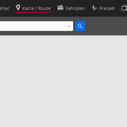
tter
Karte / Route
Fahrplan
Freizeit
Cookie-Richtlinie
ingungen
Cookie-Einstellungen
rklärung
Entwickler