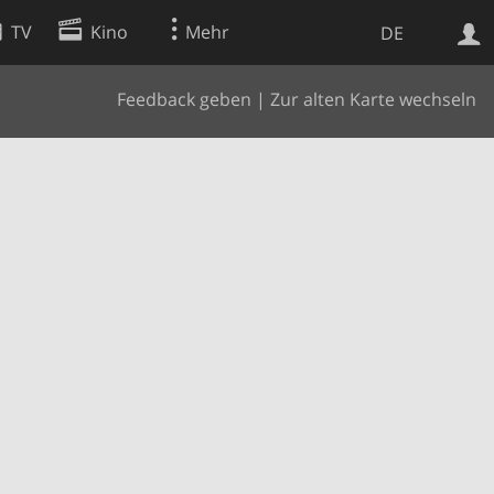
TV
Kino
Mehr
DE
Feedback geben
|
Zur alten Karte wechseln
Websuche
Apps