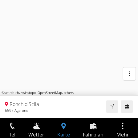
©
search.ch
,
swisstopo
,
OpenStreetMap
,
others
Ronch d'Scila
6597 Agarone
Tel
Wetter
Karte
Fahrplan
Mehr