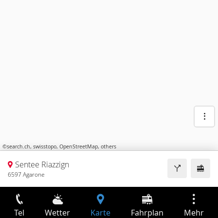
©
search.ch
,
swisstopo
,
OpenStreetMap
,
others
Sentee Riazzign
6597 Agarone
Tel
Wetter
Karte
Fahrplan
Mehr