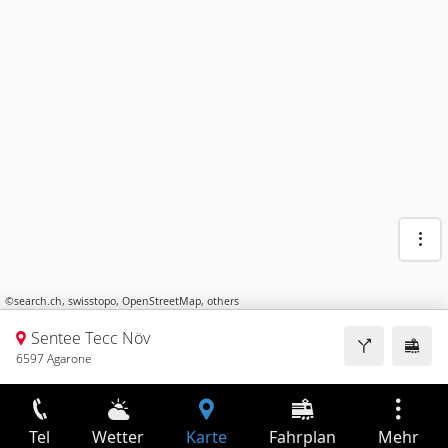
©
search.ch
,
swisstopo
,
OpenStreetMap
,
others
Sentee Tecc Növ
6597 Agarone
Tel
Wetter
Karte
Fahrplan
Mehr