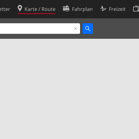
tter
Karte / Route
Fahrplan
Freizeit
Cookie-Richtlinie
ingungen
Cookie-Einstellungen
rklärung
Entwickler