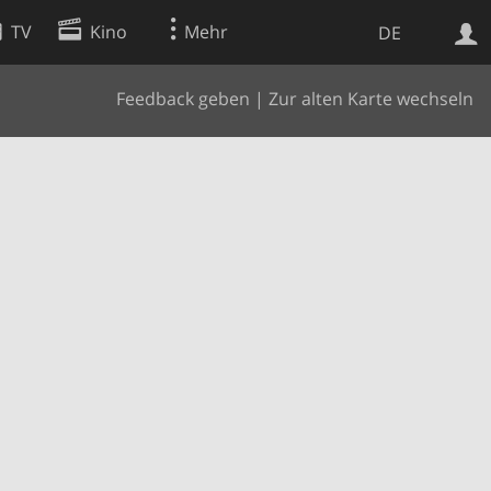
TV
Kino
Mehr
DE
Feedback geben
|
Zur alten Karte wechseln
Websuche
Apps