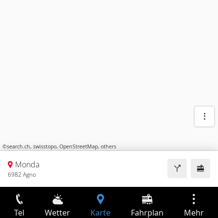
©
search.ch
,
swisstopo
,
OpenStreetMap
,
others
Monda
6982 Agno
Tel
Wetter
Karte
Fahrplan
Mehr