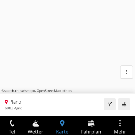
©
search.ch
,
swisstopo
,
OpenStreetMap
,
others
Piano
6982 Agno
Tel
Wetter
Karte
Fahrplan
Mehr