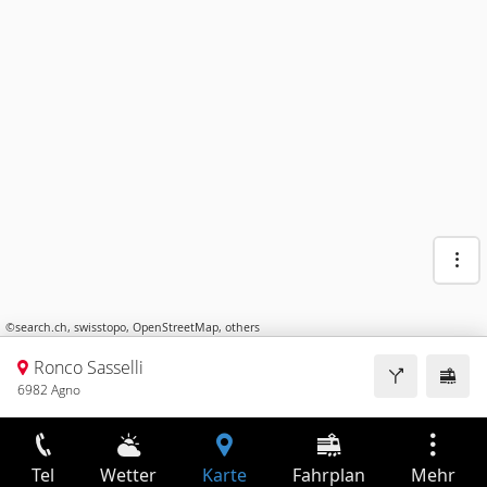
©
search.ch
,
swisstopo
,
OpenStreetMap
,
others
Ronco Sasselli
6982 Agno
Tel
Wetter
Karte
Fahrplan
Mehr