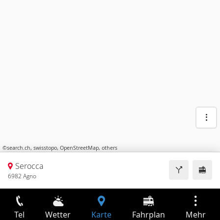
©
search.ch
,
swisstopo
,
OpenStreetMap
,
others
Serocca
6982 Agno
Tel
Wetter
Karte
Fahrplan
Mehr