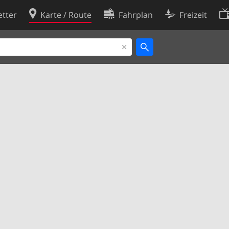
tter
Karte / Route
Fahrplan
Freizeit
Cookie-Richtlinie
ingungen
Cookie-Einstellungen
rklärung
Entwickler