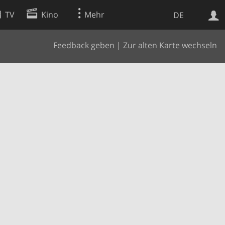
TV
Kino
Mehr
DE
Feedback geben
|
Zur alten Karte wechseln
Websuche
Apps