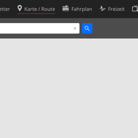
tter
Karte / Route
Fahrplan
Freizeit
Cookie-Richtlinie
ingungen
Cookie-Einstellungen
rklärung
Entwickler