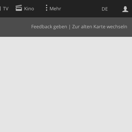
TV
Kino
Mehr
DE
Feedback geben
|
Zur alten Karte wechseln
Websuche
Apps