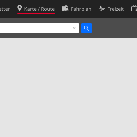
tter
Karte / Route
Fahrplan
Freizeit
Cookie-Richtlinie
ingungen
Cookie-Einstellungen
rklärung
Entwickler