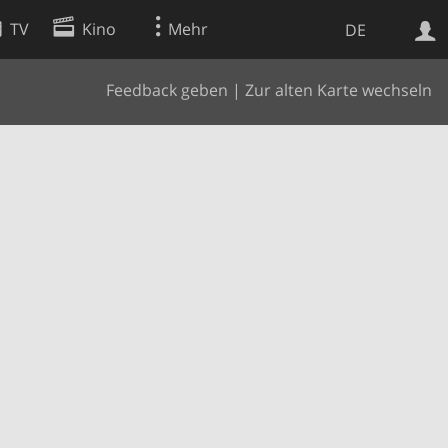
TV
Kino
Mehr
DE
Feedback geben
|
Zur alten Karte wechseln
Websuche
Apps