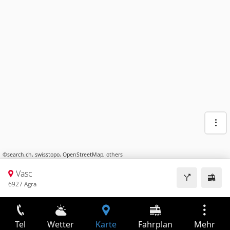
©
search.ch
,
swisstopo
,
OpenStreetMap
,
others
Vasc
6927 Agra
Tel
Wetter
Karte
Fahrplan
Mehr