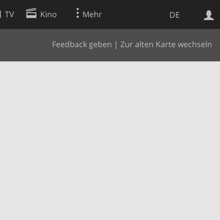
TV
Kino
Mehr
DE
Feedback geben
|
Zur alten Karte wechseln
Websuche
Apps