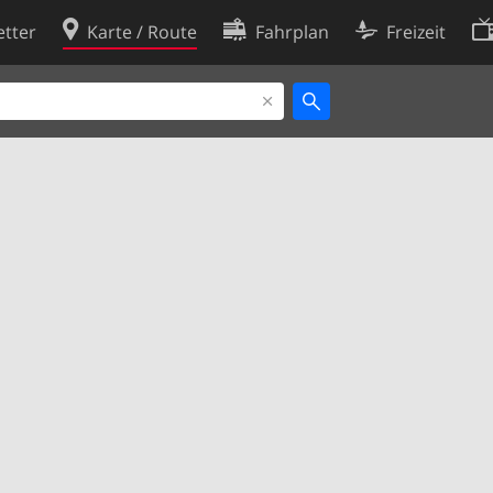
tter
Karte / Route
Fahrplan
Freizeit
Cookie-Richtlinie
ingungen
Cookie-Einstellungen
rklärung
Entwickler