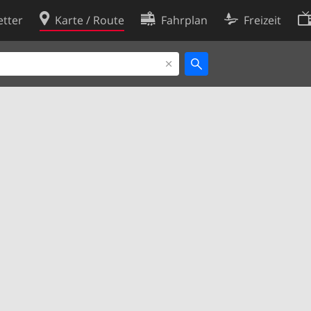
tter
Karte / Route
Fahrplan
Freizeit
Cookie-Richtlinie
ingungen
Cookie-Einstellungen
rklärung
Entwickler