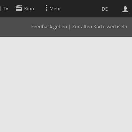
TV
Kino
Mehr
DE
Feedback geben
|
Zur alten Karte wechseln
Websuche
Apps