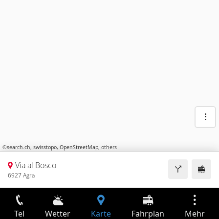
©
search.ch
,
swisstopo
,
OpenStreetMap
,
others
Via al Bosco
6927 Agra
Tel
Wetter
Karte
Fahrplan
Mehr