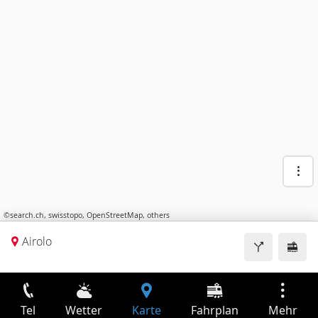
©
search.ch
,
swisstopo
,
OpenStreetMap
,
others
Airolo
Tel
Wetter
Karte
Fahrplan
Mehr