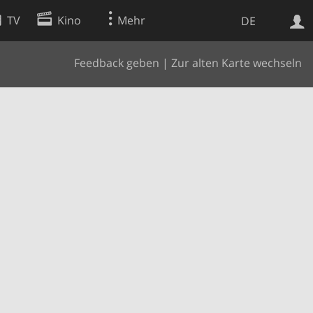
TV
Kino
Mehr
DE
Feedback geben
|
Zur alten Karte wechseln
Websuche
Apps