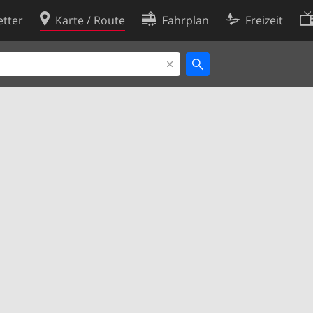
tter
Karte / Route
Fahrplan
Freizeit
Cookie-Richtlinie
ingungen
Cookie-Einstellungen
rklärung
Entwickler