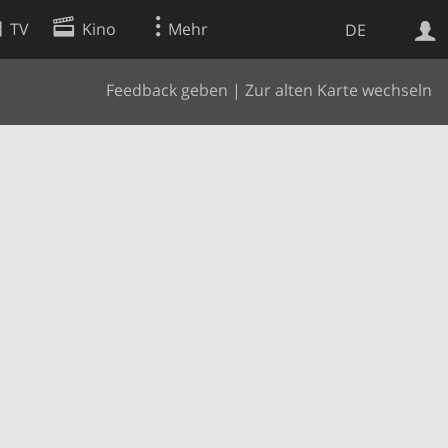
TV
Kino
Mehr
DE
Feedback geben
|
Zur alten Karte wechseln
Websuche
Apps