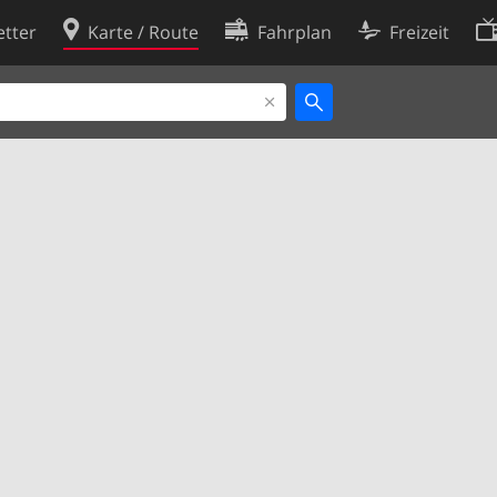
tter
Karte / Route
Fahrplan
Freizeit
Cookie-Richtlinie
ingungen
Cookie-Einstellungen
rklärung
Entwickler