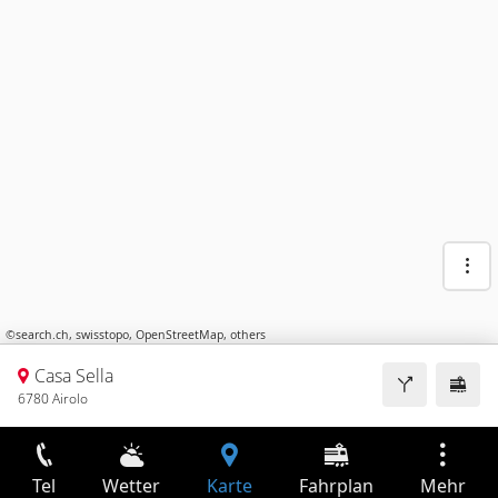
©
search.ch
,
swisstopo
,
OpenStreetMap
,
others
Casa Sella
6780 Airolo
Tel
Wetter
Karte
Fahrplan
Mehr