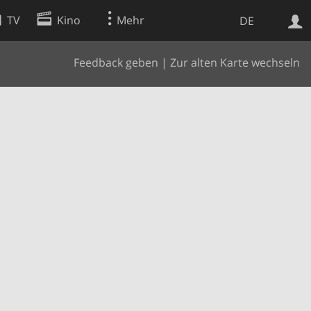
TV
Kino
Mehr
DE
Feedback geben
|
Zur alten Karte wechseln
Websuche
Apps