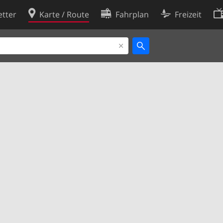
tter
Karte / Route
Fahrplan
Freizeit
Cookie-Richtlinie
ingungen
Cookie-Einstellungen
rklärung
Entwickler