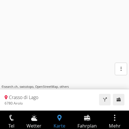
©
search.ch
,
swisstopo
,
OpenStreetMap
,
others
Crasso di Lago
6780 Airolo
Tel
Wetter
Karte
Fahrplan
Mehr