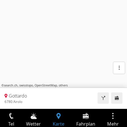
©
search.ch
,
swisstopo
,
OpenStreetMap
,
others
Gottardo
6780 Airolo
Tel
Wetter
Karte
Fahrplan
Mehr