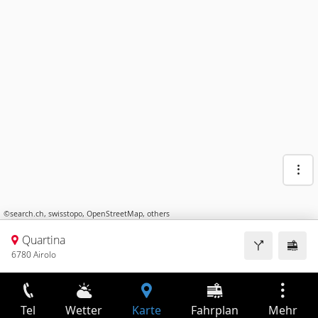
©
search.ch
,
swisstopo
,
OpenStreetMap
,
others
Quartina
6780 Airolo
Tel
Wetter
Karte
Fahrplan
Mehr