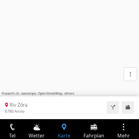
©
search.ch
,
swisstopo
,
OpenStreetMap
,
others
Riv Zóra
6780 Airolo
Tel
Wetter
Karte
Fahrplan
Mehr