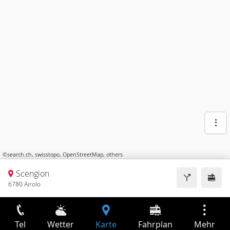
©
search.ch
,
swisstopo
,
OpenStreetMap
,
others
Scengion
6780 Airolo
Tel
Wetter
Karte
Fahrplan
Mehr