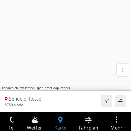
©
search.ch
,
swisstopo
,
OpenStreetMap
,
others
Sende di Rosso
6780 Airolo
Tel
Wetter
Karte
Fahrplan
Mehr