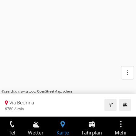
©
search.ch
,
swisstopo
,
OpenStreetMap
,
others
Via Bedrina
6780 Airolo
Tel
Wetter
Karte
Fahrplan
Mehr