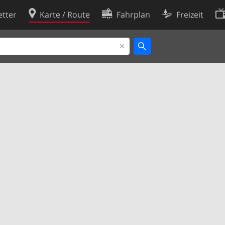
tter
Karte / Route
Fahrplan
Freizeit
Cookie-Richtlinie
ingungen
Cookie-Einstellungen
rklärung
Entwickler