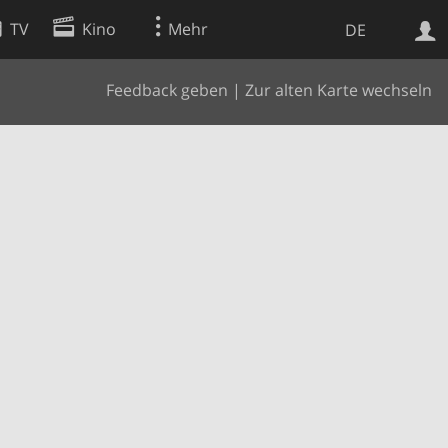
TV
Kino
Mehr
DE
Feedback geben
|
Zur alten Karte wechseln
Websuche
Apps