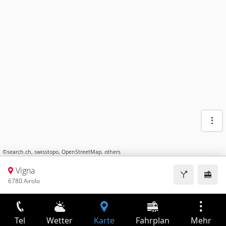
©
search.ch
,
swisstopo
,
OpenStreetMap
,
others
Vigna
6780 Airolo
Tel
Wetter
Karte
Fahrplan
Mehr