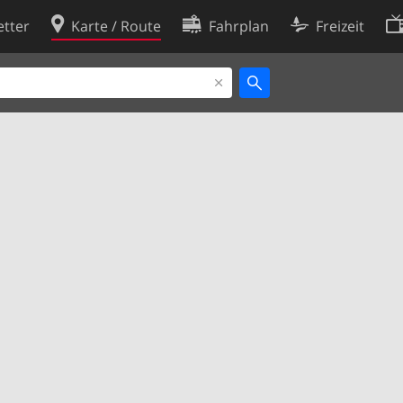
tter
Karte / Route
Fahrplan
Freizeit
Cookie-Richtlinie
ingungen
Cookie-Einstellungen
rklärung
Entwickler