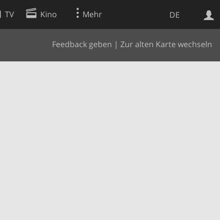
TV
Kino
Mehr
DE
Feedback geben
|
Zur alten Karte wechseln
Websuche
Apps