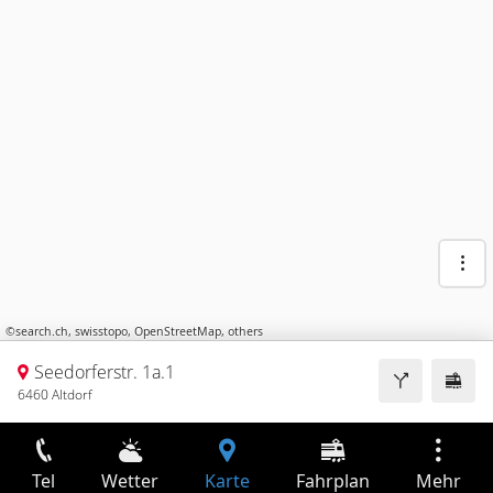
©
search.ch
,
swisstopo
,
OpenStreetMap
,
others
Seedorferstr. 1a.1
6460 Altdorf
Tel
Wetter
Karte
Fahrplan
Mehr