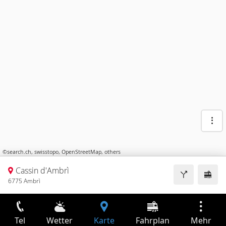
©
search.ch
,
swisstopo
,
OpenStreetMap
,
others
Cassin d'Ambrì
6775 Ambrì
Tel
Wetter
Karte
Fahrplan
Mehr