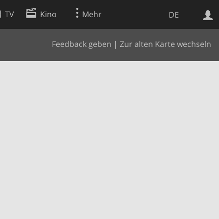
TV
Kino
Mehr
DE
Feedback geben
|
Zur alten Karte wechseln
Websuche
Apps