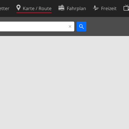
tter
Karte / Route
Fahrplan
Freizeit
Cookie-Richtlinie
ingungen
Cookie-Einstellungen
rklärung
Entwickler