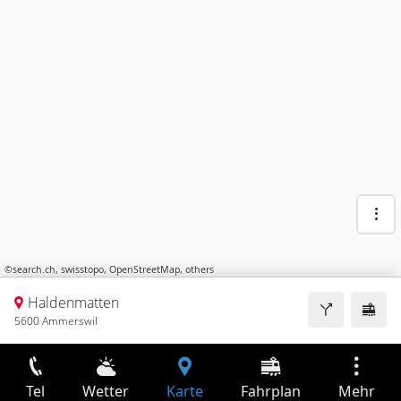
©
search.ch
,
swisstopo
,
OpenStreetMap
,
others
Haldenmatten
5600 Ammerswil
Tel
Wetter
Karte
Fahrplan
Mehr