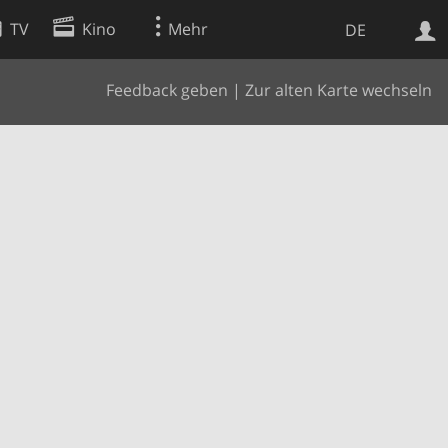
TV
Kino
Mehr
DE
Feedback geben
|
Zur alten Karte wechseln
Websuche
Apps