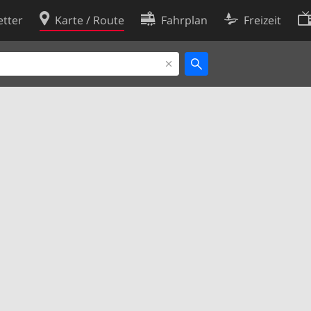
tter
Karte / Route
Fahrplan
Freizeit
Cookie-Richtlinie
ingungen
Cookie-Einstellungen
rklärung
Entwickler