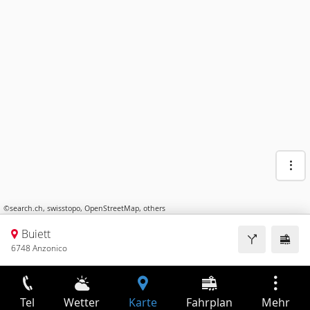
©
search.ch
,
swisstopo
,
OpenStreetMap
,
others
Buiett
6748 Anzonico
Tel
Wetter
Karte
Fahrplan
Mehr