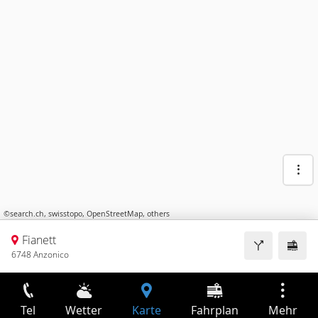
©
search.ch
,
swisstopo
,
OpenStreetMap
,
others
Fianett
6748 Anzonico
Tel
Wetter
Karte
Fahrplan
Mehr