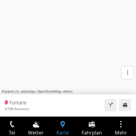
©
search.ch
,
swisstopo
,
OpenStreetMap
,
others
Fontane
6748 Anzonico
Tel
Wetter
Karte
Fahrplan
Mehr